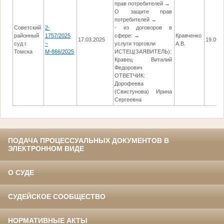
прав потребителей →
О защите прав
потребителей →
Советский
2-
- из договоров в
районный
1757/2025
сфере: →
Кравченко
17.03.2025
19.05.
суд г.
~
услуги торговли
А.В.
Томска
М-866/2025
ИСТЕЦ(ЗАЯВИТЕЛЬ):
Кравец Виталий
Федорович
ОТВЕТЧИК:
Дорофеева
(Свистунова) Ирина
Сергеевна
ПОДАЧА ПРОЦЕССУАЛЬНЫХ ДОКУМЕНТОВ В
ЭЛЕКТРОННОМ ВИДЕ
О СУДЕ
СУДЕЙСКОЕ СООБЩЕСТВО
НОРМАТИВНЫЕ АКТЫ