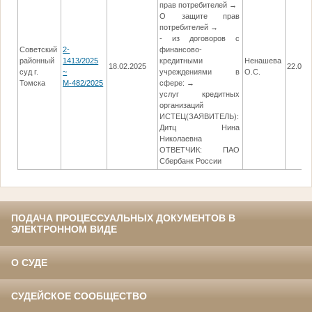
прав потребителей →
О защите прав
потребителей →
- из договоров с
Советский
2-
финансово-
районный
1413/2025
кредитными
Ненашева
18.02.2025
22.04.
суд г.
~
учреждениями в
О.С.
Томска
М-482/2025
сфере: →
услуг кредитных
организаций
ИСТЕЦ(ЗАЯВИТЕЛЬ):
Дитц Нина
Николаевна
ОТВЕТЧИК: ПАО
Сбербанк России
ПОДАЧА ПРОЦЕССУАЛЬНЫХ ДОКУМЕНТОВ В
ЭЛЕКТРОННОМ ВИДЕ
О СУДЕ
СУДЕЙСКОЕ СООБЩЕСТВО