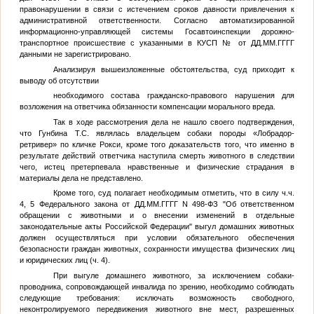
правонарушении в связи с истечением сроков давности привлечения к
административной ответственности. Согласно автоматизированной
информационно-управляющей системы Госавтоинспекции дорожно-
транспортное происшествие с указанными в КУСП
№
от
ДД.ММ.ГГГГ
данными не зарегистрировано.
Анализируя вышеизложенные обстоятельства, суд приходит к
выводу об отсутствии
необходимого состава гражданско-правового нарушения для
возложения на ответчика обязанности компенсации морального вреда.
Так в ходе рассмотрения дела не нашло своего подтверждения,
что Гунбина Т.С. являлась владельцем собаки породы «Лобрадор-
ретривер» по кличке Рокси, кроме того доказательств того, что именно в
результате действий ответчика наступила смерть животного в следствии
чего, истец претерпевала нравственные и физические страдания в
материалы дела не представлено.
Кроме того, суд полагает необходимым отметить, что в силу ч.ч.
4, 5 Федерального закона от
ДД.ММ.ГГГГ
N 498-ФЗ "Об ответственном
обращении с животными и о внесении изменений в отдельные
законодательные акты Российской Федерации" выгул домашних животных
должен осуществляться при условии обязательного обеспечения
безопасности граждан животных, сохранности имущества физических лиц
и юридических лиц (ч. 4).
При выгуле домашнего животного, за исключением собаки-
проводника, сопровождающей инвалида по зрению, необходимо соблюдать
следующие требования: исключать возможность свободного,
неконтролируемого передвижения животного вне мест, разрешенных