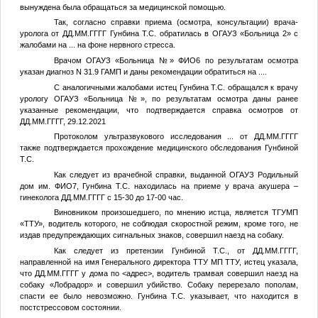
вынуждена была обращаться за медицинской помощью.
Так, согласно справки приема (осмотра, консультации) врача-
уролога от
ДД.ММ.ГГГГ
Гунбина Т.С. обратилась в ОГАУЗ «Больница 2» с
жалобами на
...
на фоне нервного стресса.
Врачом ОГАУЗ «Больница
№
»
ФИО6
по результатам осмотра
указан диагноз N 31.9 ГАМП и даны рекомендации обратиться на
...
.
С аналогичными жалобами истец Гунбина Т.С. обращался к врачу
урологу ОГАУЗ «Больница
№
», по результатам осмотра даны ранее
указанные рекомендации, что подтверждается справка осмотров от
ДД.ММ.ГГГГ
, 29.12.2021
Протоколом ультразвукового исследования
...
от
ДД.ММ.ГГГГ
также подтверждается прохождение медицинского обследования Гунбиной
Т.С.
Как следует из врачебной справки, выданной ОГАУЗ Родильный
дом им.
ФИО7
, Гунбина Т.С. находилась на приеме у врача акушера –
гинеколога
ДД.ММ.ГГГГ
с 15-30 до 17-00 час.
Виновником произошедшего, по мнению истца, является ТГУМП
«ТТУ», водитель которого, не соблюдая скоростной режим, кроме того, не
издав предупреждающих сигнальных знаков, совершил наезд на собаку.
Как следует из претензии Гунбиной Т.С., от
ДД.ММ.ГГГГ
,
направленной на имя Генерального директора ТТУ МП ТТУ, истец указала,
что
ДД.ММ.ГГГГ
у дома по
<адрес>
, водитель трамвая совершил наезд на
собаку «Лобрадор» и совершил убийство. Собаку перерезало пополам,
спасти ее было невозможно. Гунбина Т.С. указывает, что находится в
постстрессовом состоянии.