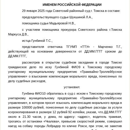
ИМЕНЕМ РОССИЙСКОЙ ФЕДЕРАЦИИ
29 января 2025 года Советский районный суд г. Томска в составе:
председательствующего судьи Шукшиной Л.А.,
помощника судьи Мадьяровой Н.В.,
с участием помощника прокурора Советского района г.Томска
Маркуса Д.В.,
истца Гунбиной Т.С.,
представителя ответчика ТГУМП «ТТУ» - Марченко Т.Г.,
действующей на основании доверенности от
ДД.ММ.ГГГГ
сроком до
ДД.ММ.ГГГГ
,
рассмотрев в открытом судебном заседании в городе Томске
гражданское дело по иску Гунбиной
ФИО9
к Томскому городскому
унитарному муниципальному предприятию «Трамвайно-Троллейбусное
управление» о взыскании компенсации морального вреда, понесенных по
делу судебных расходов,
установил:
Гунбина
ФИО10
обратилась в суд с иском к Томскому городскому
унитарному муниципальному предприятию «Трамвайно-Троллейбусное
управление», в котором просит взыскать компенсацию морального вреда в
размере 100000 рублей, понесенные по делу судебные расходы за услуги
ксерокопирования в размере 12 рублей 92 копейки, указав, что
ДД.ММ.ГГГГ
около в 21.30 часов, у дома, по адресу:
<адрес>
, водитель трамвая,
трогаясь от остановки «Чкалова», превысив скоростной режим, совершил
наезд на собаку породы Лобрадор по кличке Рокси, при этом, не заметив