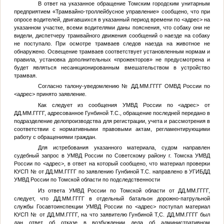
В ответ на указанное обращение Томским городским унитарным
предприятием «Трамвайно-троллейбусное управление» сообщено, что при
опросе водителей, двигавшихся в указанный период времени по
<адрес>
на
указанном участке, всеми водителями даны пояснения, что собаку они не
видели, диспетчеру трамвайного движения сообщений о наезде на собаку
не поступало. При осмотре трамваев следов наезда на животное не
обнаружено. Освещение трамваев соответствует установленным нормам и
правила, установка дополнительных «прожекторов» не предусмотрена и
будет являться несанкционированным вмешательством в устройство
трамвая.
Согласно талону-уведомлению
№
ДД.ММ.ГГГГ
ОМВД России по
<адрес>
принято заявление.
Как следует из сообщения УМВД России по
<адрес>
от
ДД.ММ.ГГГГ
, адресованное Гунбиной Т.С., обращение последней передано в
подразделение делопроизводства для регистрации, учета и рассмотрения в
соответствии с нормативными правовыми актам, регламентирующими
работу с обращениями граждан.
Для истребования указанного материала, судом направлен
судебный запрос в УМВД России по Советскому району г. Томска УМВД
России по
<адрес>
, в ответ на который сообщено, что материал проверки
КУСП
№
от
ДД.ММ.ГГГГ
по заявлению Гунбиной Т.С. направлено в УГИБДД
УМВД России по Томской области по подследственности
Из ответа УМВД России по Томской области от
ДД.ММ.ГГГГ
,
следует, что
ДД.ММ.ГГГГ
в отдельный батальон дорожно-патрульной
службы Госавтоинспекции УМВД России по
<адрес>
поступал материал
КУСП
№
от
ДД.ММ.ГГГГ
, на что заявителю Гунбиной Т,С.
ДД.ММ.ГГГГ
был
дан ответ об отказе в возбуждении дела об административном