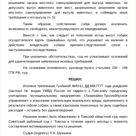
решением органа местного самоуправления для выгула животных; не
допускать выгул животного вне мест, разрешенных решением органа
местного самоуправления для выгула животных, и соблюдать иные
требования к его выгулу (ч. 5).
Таким образом, собственник собак должен исключить
возможность свободного, неконтролируемого их передвижения.
Вместе с тем, как следует из пояснения истца выгул собаки
осуществлялся вдоль трамвайных путей, что указывает на наличие в
действиях владельцев собаки причино-следственной связи с
наступившими последствиями.
При указанных обстоятельствах, суд не усматривает оснований
для удовлетворения заявленных исковых требований.
На основании изложенного, руководствуясь статьями 194 - 199
ГПК РФ, суд
РЕШИЛ:
Исковое требование Гунбиной
ФИО11
,
ДД.ММ.ГГГГ
года рождения
(паспорт
№
выдан УМВД России по
<адрес>
) к Томскому городскому
унитарному муниципальному предприятию «Трамвайно-Троллейбусное
управление» о взыскании компенсации морального вреда, причиненного в
результате гибели собаки, а также взыскании понесенных по делу судебных
расходов – оставить без удовлетворения.
Решение может быть обжаловано в Томский областной суд через
Советский районный суд г. Томска в течение одного месяца с момента
составления мотивированного текста решения.
Судья (подпись) Л.А. Шукшина