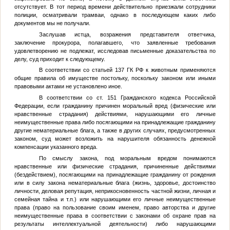
отсутствует. В тот период времени действительно приезжали сотрудники
полиции, осматривали трамваи, однако в последующем каких либо
документов мы не получали.
Заслушав истца, возражения представителя ответчика,
заключение прокурора, полагавшего, что заявленные требования
удовлетворению не подлежат, исследовав письменные доказательства по
делу, суд приходит к следующему.
В соответствии со статьей 137 ГК РФ к животным применяются
общие правила об имуществе постольку, поскольку законом или иными
правовыми актами не установлено иное.
В соответствии со ст. 151 Гражданского кодекса Российской
Федерации, если гражданину причинен моральный вред (физические или
нравственные страдания) действиями, нарушающими его личные
неимущественные права либо посягающими на принадлежащие гражданину
другие нематериальные блага, а также в других случаях, предусмотренных
законом, суд может возложить на нарушителя обязанность денежной
компенсации указанного вреда.
По смыслу закона, под моральным вредом понимаются
нравственные или физические страдания, причиненные действиями
(бездействием), посягающими на принадлежащие гражданину от рождения
или в силу закона нематериальные блага (жизнь, здоровье, достоинство
личности, деловая репутация, неприкосновенность частной жизни, личная и
семейная тайна и т.п.) или нарушающими его личные неимущественные
права (право на пользование своим именем, право авторства и другие
неимущественные права в соответствии с законами об охране прав на
результаты интеллектуальной деятельности) либо нарушающими