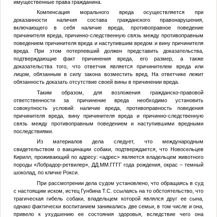
имущественные права гражданина.
Компенсация морального вреда осуществляется при
доказанности наличия состава гражданского правонарушения,
включающего в себя наличие вреда, противоправное поведение
причинителя вреда, причинно-следственную связь между противоправным
поведением причинителя вреда и наступившим вредом и вину причинителя
вреда. При этом потерпевший должен представить доказательства,
подтверждающие факт причинения вреда, его размер, а также
доказательства того, что ответчик является причинителем вреда или
лицом, обязанным в силу закона возместить вред. На ответчике лежит
обязанность доказать отсутствие своей вины в причинении вреда.
Таким образом, для возложения гражданско-правовой
ответственности за причинение вреда необходимо установить
совокупность условий: наличие вреда, противоправность поведения
причинителя вреда, вину причинителя вреда и причинно-следственную
связь между противоправным поведением и наступившими вредными
последствиями.
Из материалов дела следует, что международным
свидетельством о вакцинации собаки, подтверждается, что Новосельцев
Кирилл, проживающий по адресу:
<адрес>
является владельцем животного
породы «Лобрадор-ретвилер»,
ДД.ММ.ГГГГ
года рождения, окрас – темный
шоколад, по кличке Рокси.
При рассмотрении дела судом установлено, что обращаясь в суд
с настоящим иском, истец Гунбина Т.С. ссылаясь на то обстоятельство, что
трагическая гибель собаки, владельцем которой являлся друг ее сына,
однако фактически воспитанием занимались две семьи, в том числе и она,
привело к ухудшению ее состояния здоровья, вследствие чего она