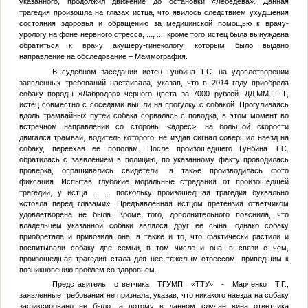
указанного, продолжил движение до остановки «Лебедева». Данная
трагедия произошла на глазах истца, что явилось следствием ухудшения
состояния здоровья и обращению за медицинской помощью к врачу-
урологу на фоне нервного стресса,
...
,
...
, кроме того истец была вынуждена
обратиться к врачу акушеру-гинекологу, которым было выдано
направление на обследование – Маммография.
В судебном заседании истец Гунбина Т.С. на удовлетворении
заявленных требований настаивала, указав, что в 2014 году приобрела
собаку породы «Лабродор» черного цвета за 7000 рублей.
ДД.ММ.ГГГГ
,
истец совместно с соседями вышли на прогулку с собакой. Прогуливаясь
вдоль трамвайных путей собака сорвалась с поводка, в этом момент во
встречном направлении со стороны
<адрес>
, на большой скорости
двигался трамвай, водитель которого, не издав сигнал совершил наезд на
собаку, переехав ее пополам. После произошедшего Гунбина Т.С.
обратилась с заявлением в полицию, по указанному факту проводилась
проверка, опрашивались свидетели, а также производилась фото
фиксация. Испытав глубокие моральные страдания от произошедшей
трагедии, у истца
...
...
поскольку произошедшая трагедия буквально
«стояла перед глазами». Предъявленная истцом претензия ответчиком
удовлетворена не была. Кроме того, дополнительного пояснила, что
владельцем указанной собаки являлся друг ее сына, однако собаку
приобретала и привозила она, а также и то, что фактически растили и
воспитывали собаку две семьи, в том числе и она, в связи с чем,
произошедшая трагедия стала для нее тяжелым стрессом, приведшим к
возникновению проблем со здоровьем.
Представитель ответчика ТГУМП «ТТУ» - Марченко Т.Г.,
заявленные требования не признала, указав, что никакого наезда на собаку
зафиксировано не было, а потому в данном случае вина ответчика